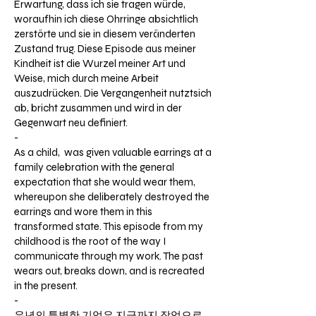
Erwartung, dass ich sie tragen würde,
woraufhin ich diese Ohrringe absichtlich
zerstörte und sie in diesem veränderten
Zustand trug. Diese Episode aus meiner
Kindheit ist die Wurzel meiner Art und
Weise, mich durch meine Arbeit
auszudrücken. Die Vergangenheit nutztsich
ab, bricht zusammen und wird in der
Gegenwart neu definiert.
​​-
​​​As a child, was given valuable earrings at a
family celebration with the general
expectation that she would wear them,
whereupon she deliberately destroyed the
earrings and wore them in this
transformed state. This episode from my
childhood is the root of the way I
communicate through my work. The past
wears out, breaks down, and is recreated
in the present.​​​
​-
유년의 특별한 기억은 지금까지 작업으로