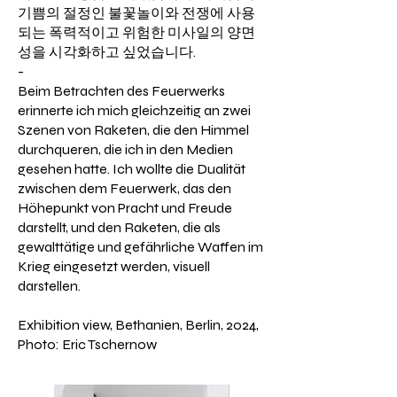
기쁨의 절정인 불꽃놀이와 전쟁에 사용
되는 폭력적이고 위험한 미사일의 양면
성을 시각화하고 싶었습니다.
​-
​Beim Betrachten des Feuerwerks
erinnerte ich mich gleichzeitig an zwei
Szenen von Raketen, die den Himmel
durchqueren, die ich in den Medien
gesehen hatte. Ich wollte die Dualität
zwischen dem Feuerwerk, das den
Höhepunkt von Pracht und Freude
darstellt, und den Raketen, die als
gewalttätige und gefährliche Waffen im
Krieg eingesetzt werden, visuell
darstellen.
Exhibition view, Bethanien, Berlin, 2024,
Photo: Eric Tschernow